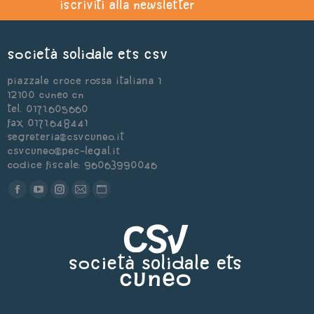
iscriviti alla newsletter
Società Solidale ets CSV
Piazzale Croce Rossa Italiana 1
12100 Cuneo CN
Tel. 0171.605660
Fax 0171.648441
segreteria@csvcuneo.it
csvcuneo@pec-legal.it
Codice Fiscale: 96063990046
Find us on:
Facebook
YouTube
Instagram
Mail
Sito
page
page
page
page
web
opens
opens
opens
opens
page
in
in
in
in
opens
new
new
new
new
in
window
window
window
window
new
window