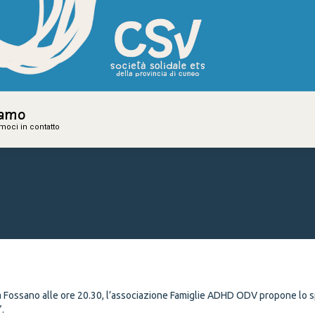
iamo
iamo
amoci in contatto
amoci in contatto
” a Fossano alle ore 20.30, l’associazione Famiglie ADHD ODV propone lo 
.