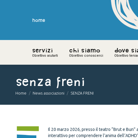
home
home
Servizi
Servizi
Chi siamo
Chi siamo
Dove s
Dove s
Obiettivo aiutarti
Obiettivo aiutarti
Obiettivo conoscerci
Obiettivo conoscerci
Obiettivo teni
Obiettivo teni
SENZA FRENI
You are here:
Home
News associazioni
SENZA FRENI
Il 20 marzo 2026, presso il teatro “Brut e Bun
interattivo per comprendere l’anima dell’ADHD”