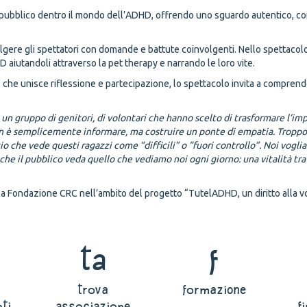
 pubblico dentro il mondo dell’ADHD, offrendo uno sguardo autentico, co
nvolgere gli spettatori con domande e battute coinvolgenti. Nello spettacolo
 aiutandoli attraverso la pet therapy e narrando le loro vite.
 che unisce riflessione e partecipazione, lo spettacolo invita a compre
un gruppo di genitori, di volontari che hanno scelto di trasformare l’im
non è semplicemente informare, ma costruire un ponte di empatia. Troppo 
izio che vede questi ragazzi come “difficili” o “fuori controllo”. Noi vog
he il pubblico veda quello che vediamo noi ogni giorno: una vitalità tra
lla Fondazione CRC nell’ambito del progetto “TutelADHD, un diritto alla vo
ta
f
trova
formazione
ti
associazione
f