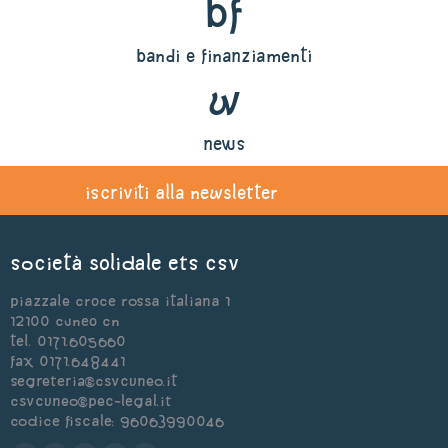
bf
bandi e finanziamenti
w
news
iscriviti alla newsletter
Società Solidale ets CSV
Piazzale Croce Rossa Italiana 1
12100 Cuneo CN
Tel. 0171.605660
Fax 0171.648441
segreteria@csvcuneo.it
csvcuneo@pec-legal.it
Codice Fiscale: 96063990046