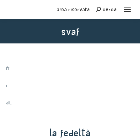
Area riservata
cerca
Cerca
svaf
You are here:
fr
i
aIL
La Fedeltà