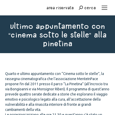
Area riservata
cerca
Cerca
Ultimo appuntamento con
“Cinema sotto le stelle” alla
Pinetina
You are here:
Quarto e ultimo appuntamento con “Cinema sotto le stelle”, la
rassegna cinematografica che l’associazione MenteInPace
propone fin dal 2011 presso il parco “La Pinetina” (all’incrocio tra
via Bongioanni e via Monsignor Riberi). Il programma di quest’anno
prevede quattro serate dedicate a storie che esplorano il viaggio
emotivo e psicologico legato alla cura, all’accettazione della
vulnerabilità e alla rinascita interiore di fronte ai grandi
cambiamenti della vita.
Le proiezioni iniziano alle ore 21.30 e quest’anno c’è stato un