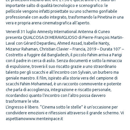
importante salto di qualità tecnologico e scenografico: le
pellicole vengono infatti proiettate su uno schermo gonfiabile
professionale con audio integrato, trasformando la Pinetina in una
vera e propria arena cinematografica all’aperto.
Venerdì 31 luglio Amnesty International Antenna di Cuneo
presenta QUALCOSA DI MERAVIGLIOSO di Pierre-François Martin-
Laval con Gérard Depardieu, Ahmed Assad, Isabelle Nanty,
Mizanur Rahaman, Christian Clavier – Francia, 2019 – Durata 107’ –
Costretto a fuggire dal Bangladesh, il piccolo Fahim arriva a Parigi
con il padre in cerca di asilo. Senza documenti e sotto la minaccia
di espulsione, troverà il suo riscatto grazie a uno straordinario
talento per gli scacchi e all’incontro con Sylvain, un burbero ma
geniale maestro. Il film, ispirato alla storia vera del campione di
scacchi Fahim Mohammad, è un racconto commovente e potente
che parla di accoglienza, integrazione e riscatto personale,
ricordandoci quanto l’incontro con l’altro possa davvero
trasformare le vite.
L’ingresso è libero. “Cinema sotto le stelle” è un’occasione per
condividere emozioni e riflessioni attraverso il grande schermo. Vi
aspettiamowww.menteinpace.it