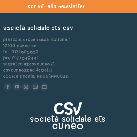
iscriviti alla newsletter
Società Solidale ets CSV
Piazzale Croce Rossa Italiana 1
12100 Cuneo CN
Tel. 0171.605660
Fax 0171.648441
segreteria@csvcuneo.it
csvcuneo@pec-legal.it
Codice Fiscale: 96063990046
Find us on:
Facebook
YouTube
Instagram
Mail
Sito
page
page
page
page
web
opens
opens
opens
opens
page
in
in
in
in
opens
new
new
new
new
in
window
window
window
window
new