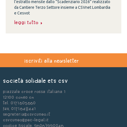
l’estratto mensile dallo “Scadenziario 2026” realizzato
da Cantiere Terzo Settore insieme a CSVnet Lombardia
e Cesvot
Leggi tutto
iscriviti alla newsletter
Società Solidale ets CSV
Piazzale Croce Rossa Italiana 1
12100 Cuneo CN
Tel. 0171.605660
Fax 0171.648441
segreteria@csvcuneo.it
csvcuneo@pec-legal.it
Codice Fiscale: 96063990046