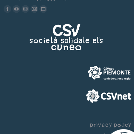
Find us on:
Facebook
YouTube
Instagram
Mail
Sito
page
page
page
page
web
opens
opens
opens
opens
page
in
in
in
in
opens
new
new
new
new
in
window
window
window
window
new
window
privacy policy