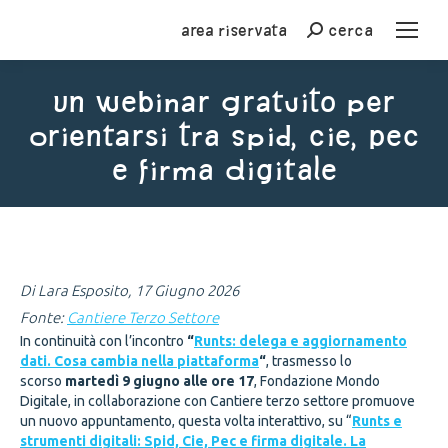
Area riservata
cerca
Cerca
Un webinar gratuito per
orientarsi tra Spid, Cie, Pec
e firma digitale
You are here:
Di Lara Esposito, 17 Giugno 2026
Fonte:
Cantiere Terzo Settore
In continuità con l’incontro
“
Runts: delega e aggiornamento
dati. Cosa cambia nella piattaforma
“
, trasmesso lo
scorso
martedì 9 giugno alle ore 17
, Fondazione Mondo
Digitale, in collaborazione con Cantiere terzo settore promuove
un nuovo appuntamento, questa volta interattivo, su “
Runts e
strumenti digitali: Spid, Cie, Pec e firma digitale. La