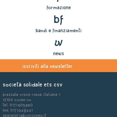
formazione
bf
bandi e finanziamenti
w
news
iscriviti alla newsletter
Società Solidale ets CSV
Piazzale Croce Rossa Italiana 1
12100 Cuneo CN
Tel. 0171.605660
Fax 0171.648441
segreteria@csvcuneo.it