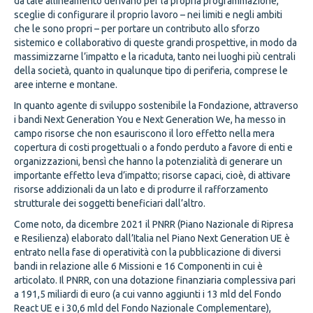
da tale allineamento derivano per la propria programmazione,
sceglie di configurare il proprio lavoro – nei limiti e negli ambiti
che le sono propri – per portare un contributo allo sforzo
sistemico e collaborativo di queste grandi prospettive, in modo da
massimizzarne l’impatto e la ricaduta, tanto nei luoghi più centrali
della società, quanto in qualunque tipo di periferia, comprese le
aree interne e montane.
In quanto agente di sviluppo sostenibile la Fondazione, attraverso
i bandi Next Generation You e Next Generation We, ha messo in
campo risorse che non esauriscono il loro effetto nella mera
copertura di costi progettuali o a fondo perduto a favore di enti e
organizzazioni, bensì che hanno la potenzialità di generare un
importante effetto leva d’impatto; risorse capaci, cioè, di attivare
risorse addizionali da un lato e di produrre il rafforzamento
strutturale dei soggetti beneficiari dall’altro.
Come noto, da dicembre 2021 il PNRR (Piano Nazionale di Ripresa
e Resilienza) elaborato dall’Italia nel Piano Next Generation UE è
entrato nella fase di operatività con la pubblicazione di diversi
bandi in relazione alle 6 Missioni e 16 Componenti in cui è
articolato. Il PNRR, con una dotazione finanziaria complessiva pari
a 191,5 miliardi di euro (a cui vanno aggiunti i 13 mld del Fondo
React UE e i 30,6 mld del Fondo Nazionale Complementare),