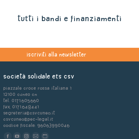
tutti i bandi e finanziamenti
iscriviti alla newsletter
Società Solidale ets CSV
Piazzale Croce Rossa Italiana 1
12100 Cuneo CN
Tel. 0171.605660
Fax 0171.648441
segreteria@csvcuneo.it
csvcuneo@pec-legal.it
Codice Fiscale: 96063990046
Find us on: