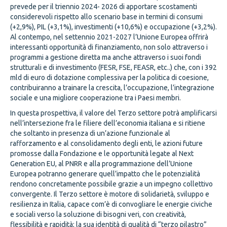
prevede per il triennio 2024- 2026 di apportare scostamenti
considerevoli rispetto allo scenario base in termini di consumi
(+2,9%), PIL (+3,1%), investimenti (+10,6%) e occupazione (+3,2%).
Al contempo, nel settennio 2021-2027 l’Unione Europea offrirà
interessanti opportunità di finanziamento, non solo attraverso i
programmi a gestione diretta ma anche attraverso i suoi fondi
strutturali e di investimento (FESR, FSE, FEASR, etc..) che, con i 392
mld di euro di dotazione complessiva per la politica di coesione,
contribuiranno a trainare la crescita, l’occupazione, l’integrazione
sociale e una migliore cooperazione tra i Paesi membri.
In questa prospettiva, il valore del Terzo settore potrà amplificarsi
nell’intersezione fra le filiere dell’economia italiana e si ritiene
che soltanto in presenza di un’azione funzionale al
rafforzamento e al consolidamento degli enti, le azioni future
promosse dalla Fondazione e le opportunità legate al Next
Generation EU, al PNRR e alla programmazione dell’Unione
Europea potranno generare quell’impatto che le potenzialità
rendono concretamente possibile grazie a un impegno collettivo
convergente. Il Terzo settore è motore di solidarietà, sviluppo e
resilienza in Italia, capace com’è di convogliare le energie civiche
e sociali verso la soluzione di bisogni veri, con creatività,
flessibilità e rapidità; la sua identità di qualità di “terzo pilastro”