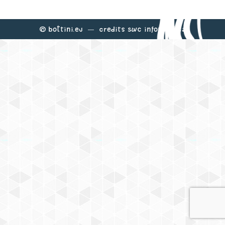
©
Bottini.eu
— Credits
Swc Informatica