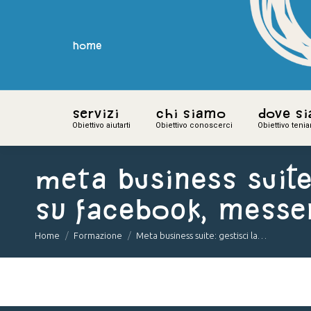
home
home
Servizi
Servizi
Chi siamo
Chi siamo
Dove s
Dove s
Obiettivo aiutarti
Obiettivo aiutarti
Obiettivo conoscerci
Obiettivo conoscerci
Obiettivo teni
Obiettivo teni
Meta business suite
su Facebook, messe
You are here:
Home
Formazione
Meta business suite: gestisci la…