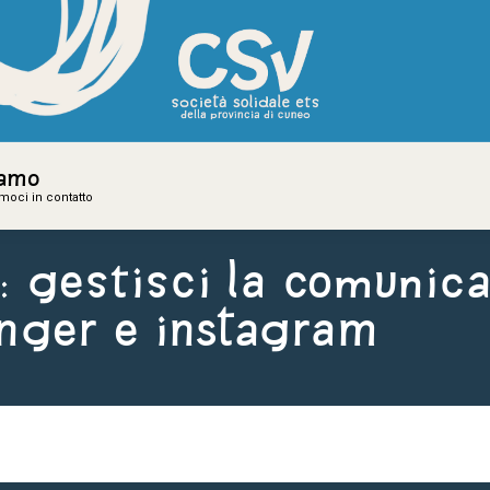
iamo
iamo
amoci in contatto
amoci in contatto
: gestisci la comunic
nger e Instagram