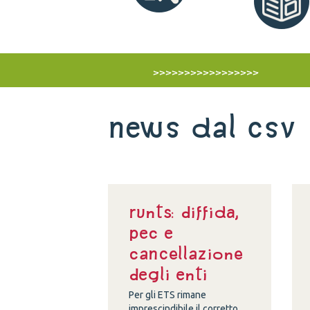
>>>>>>>>>>>>>>>>>
News dal Csv
Runts: diffida,
Pec e
cancellazione
degli enti
Per gli ETS rimane
imprescindibile il corretto