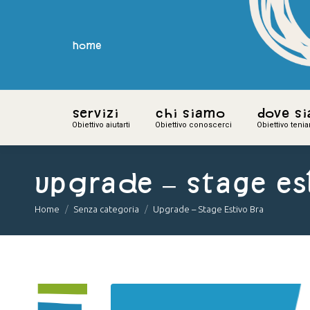
home
home
Servizi
Servizi
Chi siamo
Chi siamo
Dove s
Dove s
Obiettivo aiutarti
Obiettivo aiutarti
Obiettivo conoscerci
Obiettivo conoscerci
Obiettivo teni
Obiettivo teni
Upgrade – Stage Es
You are here:
Home
Senza categoria
Upgrade – Stage Estivo Bra