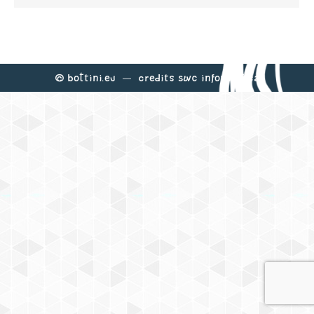
©
Bottini.eu
— Credits
Swc Informatica