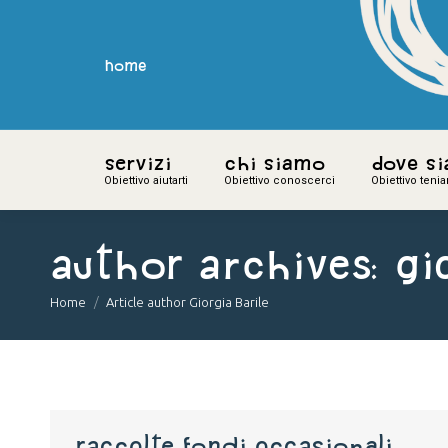
home
home
Servizi
Servizi
Chi siamo
Chi siamo
Dove s
Dove s
Obiettivo aiutarti
Obiettivo aiutarti
Obiettivo conoscerci
Obiettivo conoscerci
Obiettivo teni
Obiettivo teni
Author Archives:
Gi
You are here:
Home
Article author Giorgia Barile
Raccolte fondi occasionali,