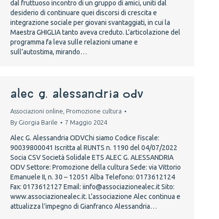
dal fruttuoso incontro di un gruppo di amici, uniti dal
desiderio di continuare quei discorsi di crescita e
integrazione sociale per giovani svantaggiati, in cui la
Maestra GHIGLIA tanto aveva creduto. L’articolazione del
programma fa leva sulle relazioni umane e
sull’autostima, mirando…
ALEC G. ALESSANDRIA ODV
Associazioni online
,
Promozione cultura
By
Giorgia Barile
7 Maggio 2024
Alec G. Alessandria ODVChi siamo Codice fiscale:
90039800041 Iscritta al RUNTS n. 1190 del 04/07/2022
Socia CSV Società Solidale ETS ALEC G. ALESSANDRIA
ODV Settore: Promozione della cultura Sede: via Vittorio
Emanuele II, n. 30 – 12051 Alba Telefono: 0173612124
Fax: 0173612127 Email: iinfo@associazionealec.it Sito:
www.associazionealec.it. L’associazione Alec continua e
attualizza l’impegno di Gianfranco Alessandria…