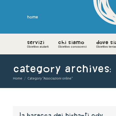
home
home
Servizi
Servizi
Chi siamo
Chi siamo
Dove s
Dove s
Obiettivo aiutarti
Obiettivo aiutarti
Obiettivo conoscerci
Obiettivo conoscerci
Obiettivo teni
Obiettivo teni
Category Archives:
You are here:
Home
Category "Associazioni online"
LA BARACCA DEI BIRBANTI ODV