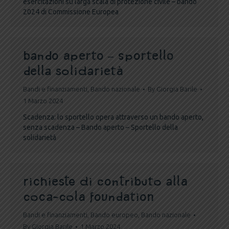
esercitazioni su larga scala di protezione civile – bando
2024 di Commissione Europea
Bando aperto – Sportello
della solidarietà
Bandi e finanziamenti
,
Bando nazionale
By
Giorgia Barile
1 Marzo 2024
Scadenza: lo sportello opera attraverso un bando aperto,
senza scadenza – Bando aperto – Sportello della
solidarietà
Richieste di contributo alla
Coca-Cola Foundation
Bandi e finanziamenti
,
Bando europeo
,
Bando nazionale
By
Giorgia Barile
1 Marzo 2024