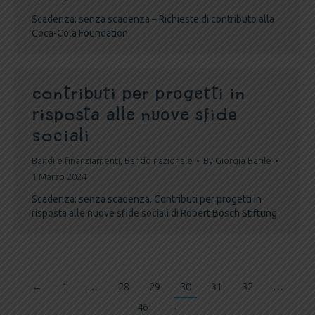
Scadenza: senza scadenza – Richieste di contributo alla
Coca-Cola Foundation
Contributi per progetti in
risposta alle nuove sfide
sociali
Bandi e finanziamenti
,
Bando nazionale
By
Giorgia Barile
1 Marzo 2024
Scadenza: senza scadenza. Contributi per progetti in
risposta alle nuove sfide sociali di Robert Bosch Stiftung
←
1
…
28
29
30
31
32
…
46
→