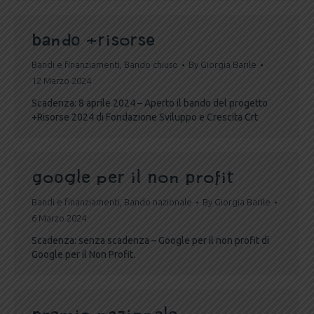
bando +Risorse
Bandi e finanziamenti
,
Bando chiuso
By
Giorgia Barile
12 Marzo 2024
Scadenza: 8 aprile 2024 – Aperto il bando del progetto
+Risorse 2024 di Fondazione Sviluppo e Crescita Crt
Google per il non profit
Bandi e finanziamenti
,
Bando nazionale
By
Giorgia Barile
6 Marzo 2024
Scadenza: senza scadenza – Google per il non profit di
Google per il Non Profit.