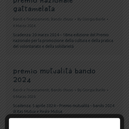
premio nazionale
gattamelata
Bandi e finanziamenti
,
Bando chiuso
By
Giorgia Barile
6 Marzo 2024
Scadenza: 20 marzo 2024 – 18ma edizione del Premio
nazionale per la promozione della cultura e della pratica
del volontariato e della solidarietà
premio mutualità bando
2024
Bandi e finanziamenti
,
Bando chiuso
By
Giorgia Barile
6 Marzo 2024
Scadenza: 5 aprile 2024 – Premio mutualità – bando 2024
di Itas Mutua e Reale Mutua