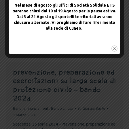
Nel mese di agosto gli uffici di Società Solidale ETS
bando space 24 di Compagnia
saranno chiusi dal 10 al 19 Agosto per la pausa estiva.
di San Paolo
Dal 3 al 21 Agosto gli sportelli territoriali avranno
chiusure alternate. Vi preghiamo di fare riferimento
Bandi e finanziamenti
,
Bando chiuso
By
Giorgia Barile
alla sede di Cuneo.
4 Marzo 2024
Scadenza: 30 aprile 2024 – Bando SPACE_24 di
Fondazione Compagnia di San Paolo.
Prevenzione, preparazione ed
esercitazioni su larga scala di
protezione civile – bando
2024
Bandi e finanziamenti
,
Bando chiuso
By
Giorgia Barile
1 Marzo 2024
Scadenza: 25 aprile 2024 – Prevenzione, preparazione ed