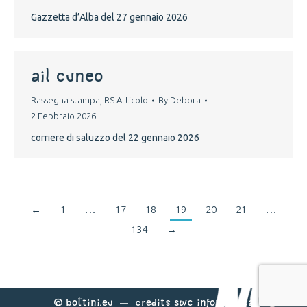
Gazzetta d’Alba del 27 gennaio 2026
ail cuneo
Rassegna stampa
,
RS Articolo
By
Debora
2 Febbraio 2026
corriere di saluzzo del 22 gennaio 2026
←
1
…
17
18
19
20
21
…
134
→
©
Bottini.eu
— Credits
Swc Informatica