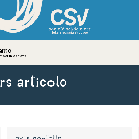
iamo
iamo
amoci in contatto
amoci in contatto
RS Articolo
avis centallo