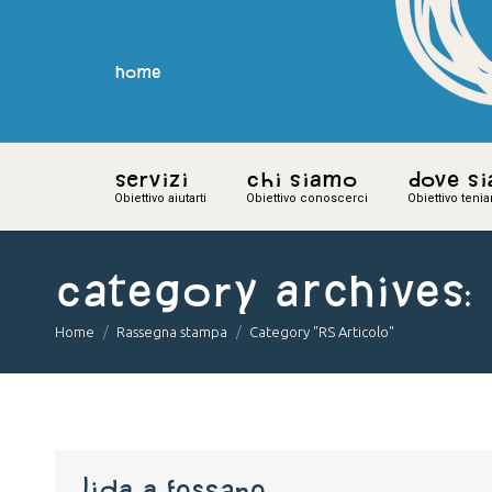
home
home
Servizi
Servizi
Chi siamo
Chi siamo
Dove s
Dove s
Obiettivo aiutarti
Obiettivo aiutarti
Obiettivo conoscerci
Obiettivo conoscerci
Obiettivo teni
Obiettivo teni
Category Archives:
You are here:
Home
Rassegna stampa
Category "RS Articolo"
lida a fossano